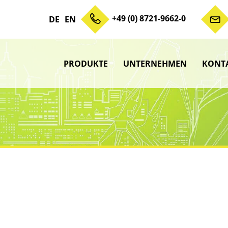
+49 (0) 8721-9662-0
DE
EN
PRODUKTE
UNTERNEHMEN
KONT
Zum Inhalt springen
Unterme
anzeigen
Unterme
anzeigen
Unterme
anzeigen
Unterme
anzeigen