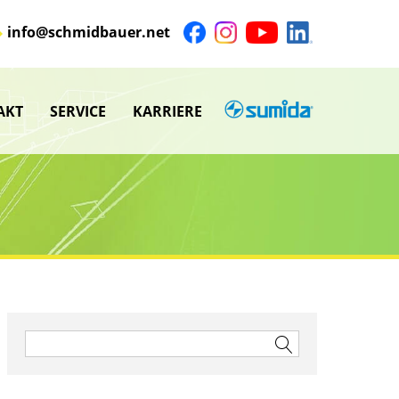
info@schmidbauer.net
AKT
SERVICE
KARRIERE
SUMIDA
nü
Untermenü
anzeigen
nü
Untermenü
anzeigen
nü
nü
Suchen
nach: