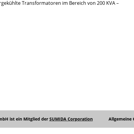
rgekühlte Transformatoren im Bereich von 200 KVA –
Unterme
anzeigen
Unterme
anzeigen
Unterme
anzeigen
H ist ein Mitglied der
SUMIDA Corporation
Allgemeine 