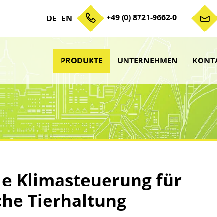
+49 (0) 8721-9662-0
DE
EN
PRODUKTE
UNTERNEHMEN
KONT
Zum Inhalt springen
Unterme
anzeigen
Unterme
anzeigen
Unterme
anzeigen
anzeigen
Untermenü
e Klimasteuerung für
che Tierhaltung