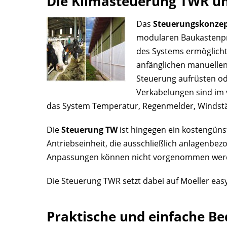
Die Klimasteuerung TWR u
Das
Steuerungskonze
modularen Baukastenpr
des Systems ermöglicht.
anfänglichen manuellen
Steuerung aufrüsten od
Verkabelungen sind im 
das System Temperatur, Regenmelder, Windstä
Die
Steuerung TW
ist hingegen ein kostengüns
Antriebseinheit, die ausschließlich anlagenbe
Anpassungen können nicht vorgenommen wer
Die Steuerung TWR setzt dabei auf Moeller eas
Praktische und einfache B