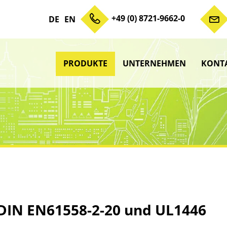
+49 (0) 8721-9662-0
DE
EN
PRODUKTE
UNTERNEHMEN
KONT
Zum Inhalt springen
Unterme
anzeigen
anzeigen
Untermenü
Unterme
anzeigen
Unterme
anzeigen
/DIN EN61558-2-20 und UL1446