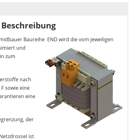
 Beschreibung
chmidbauer Baureihe END wird die vom
jeweiligen
imiert und
in zum
Unterme
erstoffe nach
anzeigen
Unterme
 F sowie eine
anzeigen
arantieren eine
Unterme
anzeigen
egrenzung, der
etzdrossel ist