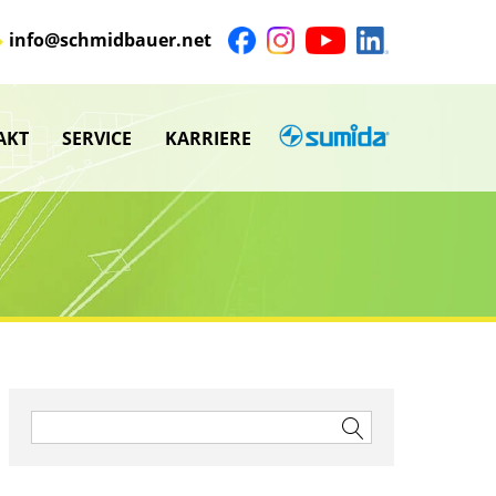
info@schmidbauer.net
AKT
SERVICE
KARRIERE
SUMIDA
nü
Untermenü
anzeigen
Untermenü
anzeigen
nü
nü
Suchen
nach: