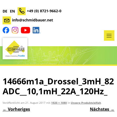
+49 (0) 8721-9662-0
DE
EN
info@schmidbauer.net
14666m1a_Drossel_3mH_82
ADC__10,1mH_22A_120Hz_
Veröffentlicht am
21. August 2017
mit
1920 × 1080
in
Unsere Produktvielfalt
.
← Vorheriges
Nächstes →