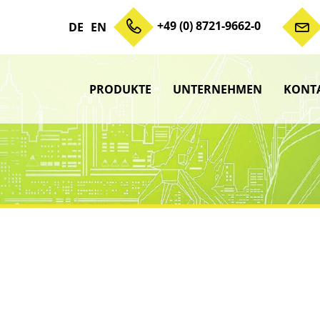
+49 (0) 8721-9662-0
DE
EN
PRODUKTE
UNTERNEHMEN
KONT
Zum Inhalt springen
Unterme
anzeigen
Unterme
anzeigen
Unterme
anzeigen
Unterme
anzeigen