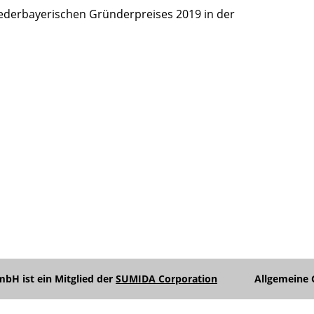
iederbayerischen Gründerpreises 2019 in der
Unterme
anzeigen
Unterme
anzeigen
Unterme
anzeigen
H ist ein Mitglied der
SUMIDA Corporation
Allgemeine 