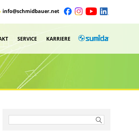
info@schmidbauer.net
AKT
SERVICE
KARRIERE
SUMIDA
nü
Untermenü
anzeigen
nü
Untermenü
anzeigen
nü
nü
Suchen
nach: