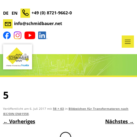
+49 (0) 8721-9662-0
DE
EN
info@schmidbauer.net
5
Veröffentlicht am
6. Juli 2017
mit
58 × 63
in
Bildzeichen für Transformatoren nach
IEC/DIN EN61558
.
← Vorheriges
Nächstes →