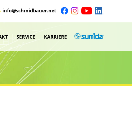
info@schmidbauer.net
AKT
SERVICE
KARRIERE
SUMIDA
nü
Untermenü
anzeigen
nü
Untermenü
anzeigen
nü
nü