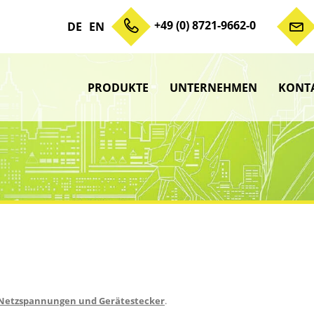
+49 (0) 8721-9662-0
DE
EN
PRODUKTE
UNTERNEHMEN
KONT
Zum Inhalt springen
Unterme
anzeigen
Unterme
anzeigen
Unterme
anzeigen
Unterme
anzeigen
 Netzspannungen und Gerätestecker
.