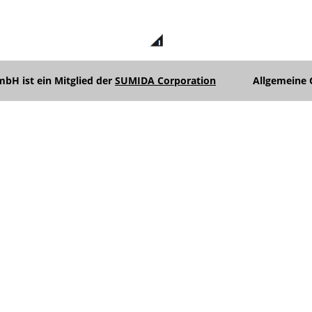
H ist ein Mitglied der
SUMIDA Corporation
Allgemeine 
Unterme
anzeigen
Unterme
anzeigen
Unterme
anzeigen