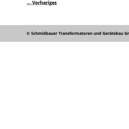
← Vorheriges
© Schmidbauer Transformatoren und Gerätebau Gmb