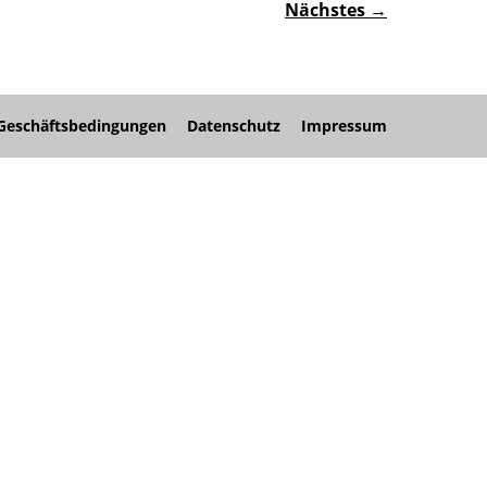
Nächstes →
Geschäftsbedingungen
Datenschutz
Impressum
nü
nü
nü