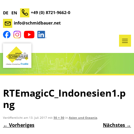
+49 (0) 8721-9662-0
DE
EN
info@schmidbauer.net
RTEmagicC_Indonesien1.p
ng
Veröffentlicht am
13. Juli 2017
mit
50 × 50
in
Asien und Oceania
.
← Vorheriges
Nächstes →