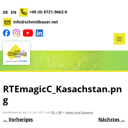
+49 (0) 8721-9662-0
DE
EN
info@schmidbauer.net
RTEmagicC_Kasachstan.pn
g
Veröffentlicht am
13. Juli 2017
mit
55 × 56
in
Asien und Oceania
.
← Vorheriges
Nächstes →