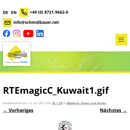
+49 (0) 8721-9662-0
DE
EN
info@schmidbauer.net
RTEmagicC_Kuwait1.gif
Veröffentlicht am
13. Juli 2017
mit
50 × 50
in
Mittlerer Osten und Afrika
.
← Vorheriges
Nächstes →