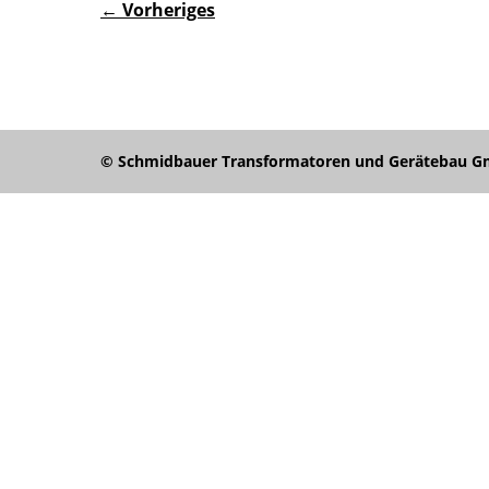
← Vorheriges
© Schmidbauer Transformatoren und Gerätebau Gmb