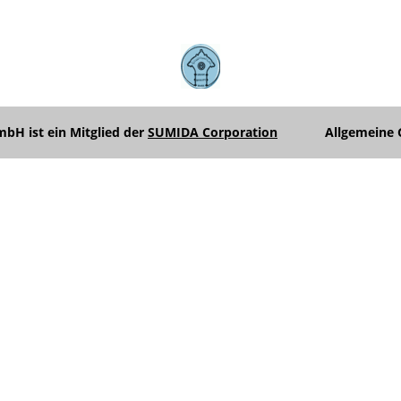
H ist ein Mitglied der
SUMIDA Corporation
Allgemeine 
Unterme
anzeigen
Unterme
anzeigen
Unterme
anzeigen