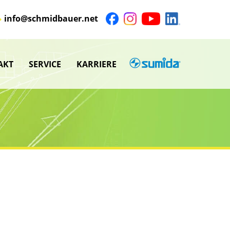
info@schmidbauer.net
AKT
SERVICE
KARRIERE
SUMIDA
nü
Untermenü
anzeigen
nü
Untermenü
anzeigen
nü
nü