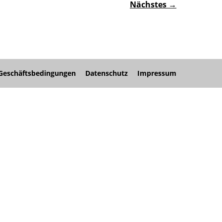
Nächstes →
Geschäftsbedingungen
Datenschutz
Impressum
nü
nü
nü