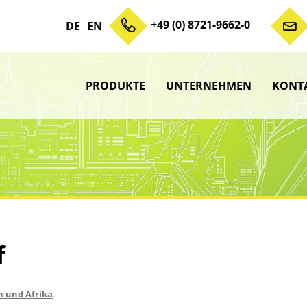
+49 (0) 8721-9662-0
DE
EN
PRODUKTE
UNTERNEHMEN
KONT
Zum Inhalt springen
Unterme
anzeigen
Unterme
anzeigen
Unterme
anzeigen
Unterme
anzeigen
f
n und Afrika
.