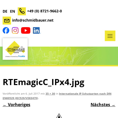
+49 (0) 8721-9662-0
DE
EN
info@schmidbauer.net
RTEmagicC_IPx4.jpg
Veröffentlicht am
6. Juli 2017
mit
35 × 30
in
Internationale IP Schutzarten nach DIN
EN60529 (IEC529/VDE0470)
.
← Vorheriges
Nächstes →