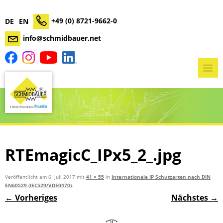
+49 (0) 8721-9662-0
DE
EN
info@schmidbauer.net
RTEmagicC_IPx5_2_.jpg
Veröffentlicht am
6. Juli 2017
mit
41 × 55
in
Internationale IP Schutzarten nach DIN
EN60529 (IEC529/VDE0470)
.
← Vorheriges
Nächstes →