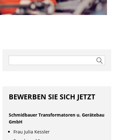
Suchen
nach:
nü
nü
BEWERBEN SIE SICH JETZT
nü
Schmidbauer Transformatoren u. Gerätebau
GmbH
Frau Julia Kessler