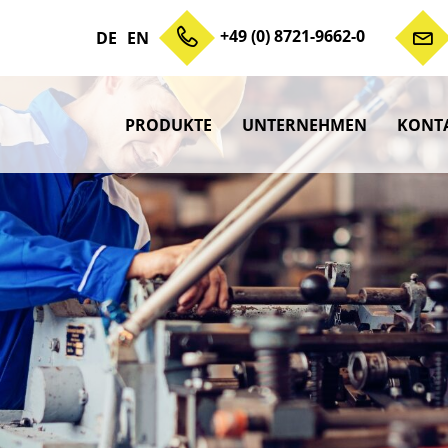
+49 (0) 8721-9662-0
DE
EN
PRODUKTE
UNTERNEHMEN
KONT
Zum Inhalt springen
Unterme
anzeigen
Unterme
anzeigen
Unterme
anzeigen
Unterme
anzeigen