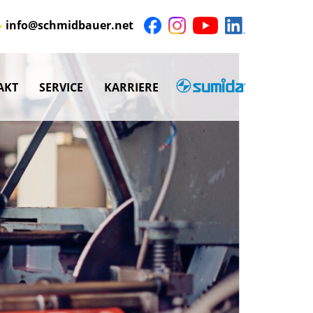
info@schmidbauer.net
AKT
SERVICE
KARRIERE
SUMIDA
nü
Untermenü
anzeigen
nü
Untermenü
anzeigen
nü
nü