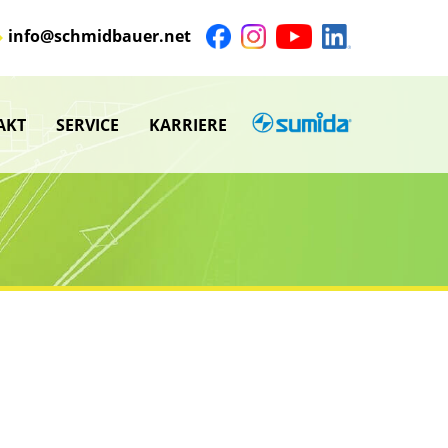
info@schmidbauer.net
AKT
SERVICE
KARRIERE
SUMIDA
nü
Untermenü
anzeigen
nü
Untermenü
anzeigen
nü
nü