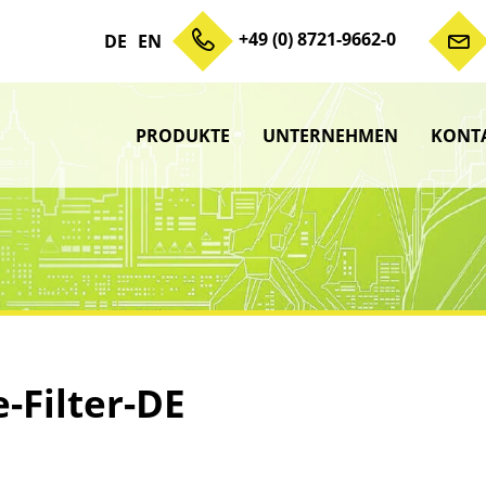
+49 (0) 8721-9662-0
DE
EN
PRODUKTE
UNTERNEHMEN
KONT
Zum Inhalt springen
Unterme
anzeigen
Unterme
anzeigen
Unterme
anzeigen
Unterme
anzeigen
e-Filter-DE