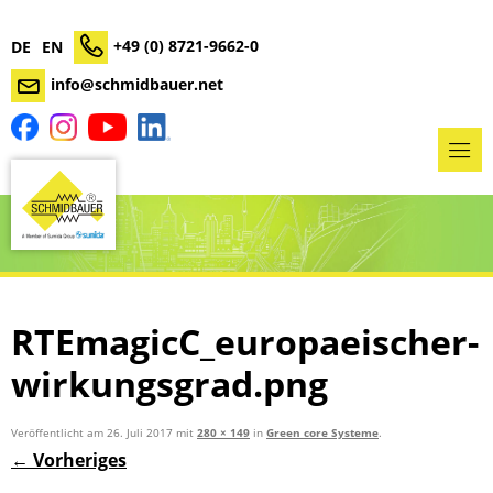
+49 (0) 8721-9662-0
DE
EN
info@schmidbauer.net
RTEmagicC_europaeischer-
wirkungsgrad.png
Veröffentlicht am
26. Juli 2017
mit
280 × 149
in
Green core Systeme
.
← Vorheriges