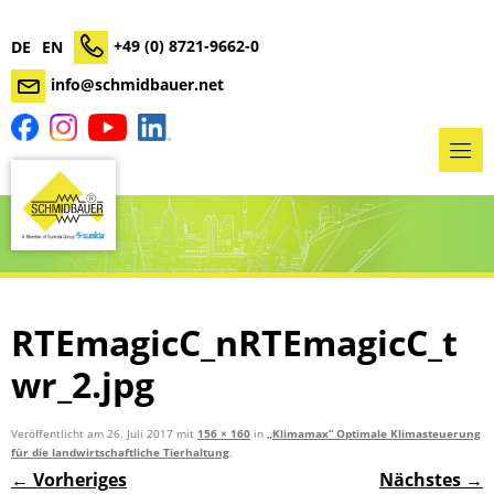
+49 (0) 8721-9662-0
DE
EN
info@schmidbauer.net
RTEmagicC_nRTEmagicC_t
wr_2.jpg
Veröffentlicht am
26. Juli 2017
mit
156 × 160
in
„Klimamax“ Optimale Klimasteuerung
für die landwirtschaftliche Tierhaltung
.
← Vorheriges
Nächstes →