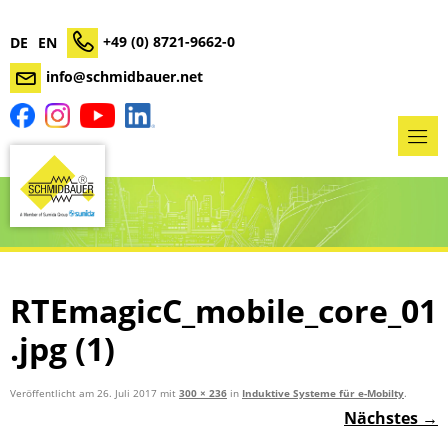
+49 (0) 8721-9662-0
DE
EN
info@schmidbauer.net
RTEmagicC_mobile_core_01
.jpg (1)
Veröffentlicht am
26. Juli 2017
mit
300 × 236
in
Induktive Systeme für e-Mobilty
.
Nächstes →