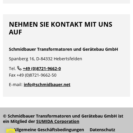
NEHMEN SIE KONTAKT MIT UNS
AUF
1AC Trenntransformatoren mit
Schmidbauer Transformatoren und Gerätebau GmbH
statischer Schirmwicklung und
Spanberg 16, D-84332 Hebertsfelden
Tragschinenmontage
Tel.
+49 (0)8721-9662-0
Fax +49 (0)8721-9662-50
IEC/EN61558-2-4 UL1446
E-mail:
info@schmidbauer.net
Eingangsspannung
100 … 600V | 230V
(standard)
Ausgangsspannung
12 ….. 400V | 230V
© Schmidbauer Transformatoren und Gerätebau GmbH ist
ein Mitglied der
SUMIDA Corporation
(standard)
Allgemeine Geschäftsbedingungen
Datenschutz