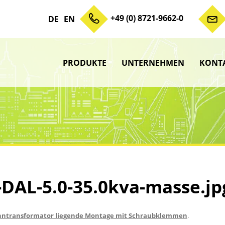
+49 (0) 8721-9662-0
DE
EN
PRODUKTE
UNTERNEHMEN
KONT
Zum Inhalt springen
Unterme
anzeigen
Unterme
anzeigen
Unterme
anzeigen
Unterme
anzeigen
DAL-5.0-35.0kva-masse.jp
nntransformator liegende Montage mit Schraubklemmen
.