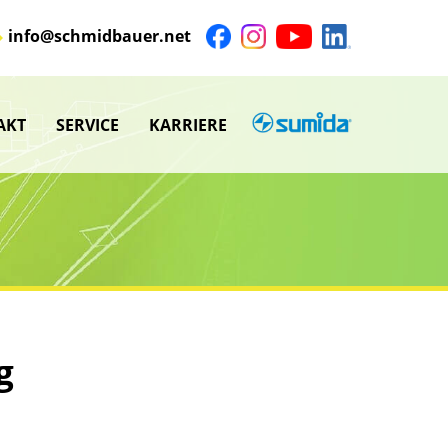
info@schmidbauer.net
AKT
SERVICE
KARRIERE
SUMIDA
nü
Untermenü
anzeigen
nü
Untermenü
anzeigen
nü
nü
g