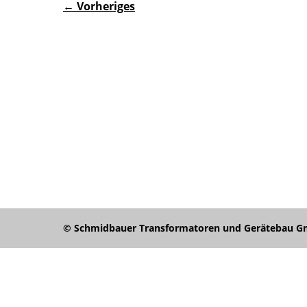
← Vorheriges
© Schmidbauer Transformatoren und Gerätebau Gmb