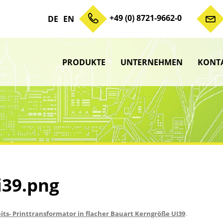
+49 (0) 8721-9662-0
DE
EN
PRODUKTE
UNTERNEHMEN
KONT
Zum Inhalt springen
Unterme
anzeigen
Unterme
anzeigen
Unterme
anzeigen
Unterme
anzeigen
i39.png
its- Printtransformator in flacher Bauart Kerngröße UI39
.