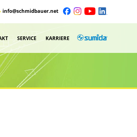
info@schmidbauer.net
AKT
SERVICE
KARRIERE
SUMIDA
nü
Untermenü
anzeigen
nü
Untermenü
anzeigen
nü
nü