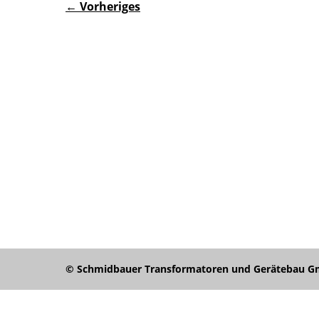
← Vorheriges
© Schmidbauer Transformatoren und Gerätebau Gmb