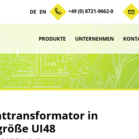
+49 (0) 8721-9662-0
DE
EN
PRODUKTE
UNTERNEHMEN
KONT
Zum Inhalt springen
Unterme
anzeigen
Unterme
anzeigen
Unterme
anzeigen
Unterme
anzeigen
nttransformator in
größe UI48