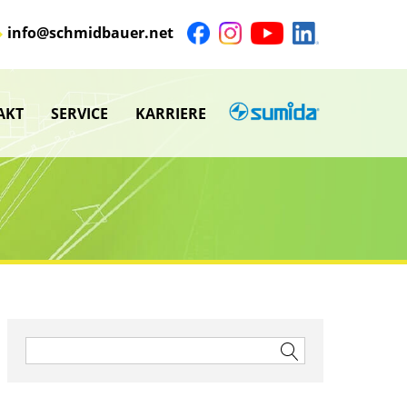
info@schmidbauer.net
AKT
SERVICE
KARRIERE
SUMIDA
nü
Untermenü
anzeigen
nü
Untermenü
anzeigen
nü
nü
Suchen
nach: