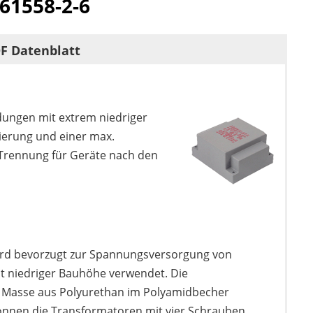
N61558-2-6
F Datenblatt
dungen mit extrem niedriger
ierung und einer max.
 Trennung für Geräte nach den
Unterme
anzeigen
Unterme
anzeigen
Unterme
anzeigen
ird bevorzugt zur Spannungsversorgung von
t niedriger Bauhöhe verwendet. Die
 Masse aus Polyurethan im Polyamidbecher
önnen die Transformatoren mit vier Schrauben