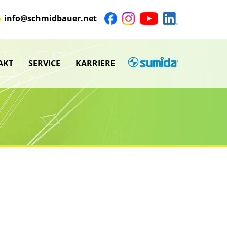
info@schmidbauer.net
AKT
SERVICE
KARRIERE
SUMIDA
nü
Untermenü
anzeigen
nü
Untermenü
anzeigen
nü
nü