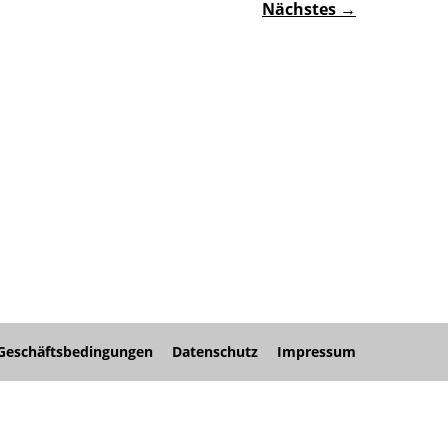
Nächstes →
nü
nü
nü
Geschäftsbedingungen
Datenschutz
Impressum