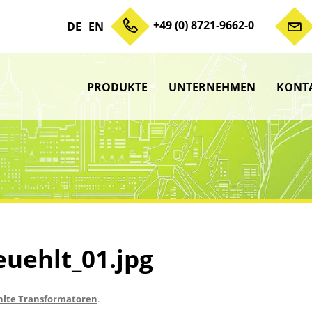
+49 (0) 8721-9662-0
DE
EN
PRODUKTE
UNTERNEHMEN
KONT
Zum Inhalt springen
Unterme
anzeigen
Unterme
anzeigen
Unterme
anzeigen
Unterme
anzeigen
uehlt_01.jpg
lte Transformatoren
.