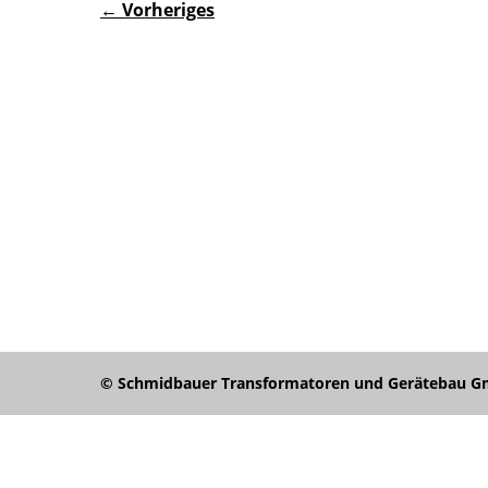
← Vorheriges
© Schmidbauer Transformatoren und Gerätebau Gmb