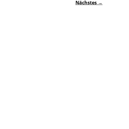
Nächstes →
nü
nü
nü