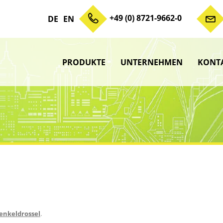
+49 (0) 8721-9662-0
DE
EN
PRODUKTE
UNTERNEHMEN
KONT
Zum Inhalt springen
Unterme
anzeigen
Unterme
anzeigen
Unterme
anzeigen
Unterme
anzeigen
enkeldrossel
.