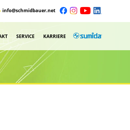
info@schmidbauer.net
AKT
SERVICE
KARRIERE
SUMIDA
nü
Untermenü
anzeigen
nü
Untermenü
anzeigen
nü
nü