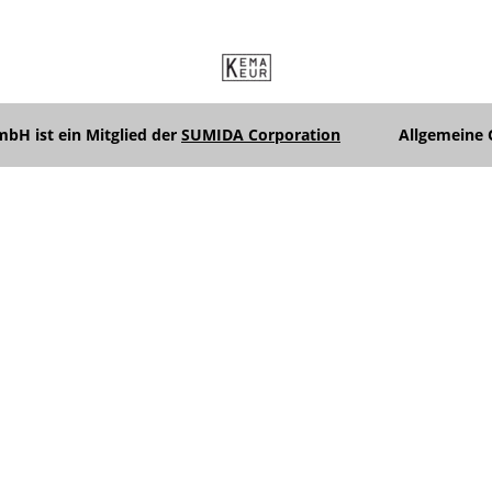
H ist ein Mitglied der
SUMIDA Corporation
Allgemeine 
Unterme
anzeigen
Unterme
anzeigen
Unterme
anzeigen