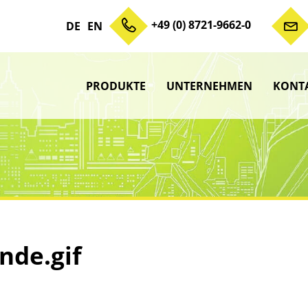
+49 (0) 8721-9662-0
DE
EN
PRODUKTE
UNTERNEHMEN
KONT
Zum Inhalt springen
Unterme
anzeigen
Unterme
anzeigen
Unterme
anzeigen
Unterme
anzeigen
nde.gif