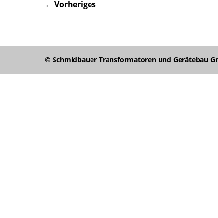
← Vorheriges
© Schmidbauer Transformatoren und Gerätebau Gmb