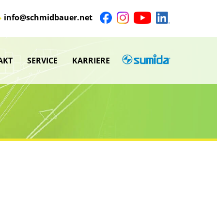
info@schmidbauer.net
AKT
SERVICE
KARRIERE
SUMIDA
nü
Untermenü
anzeigen
nü
Untermenü
anzeigen
nü
nü