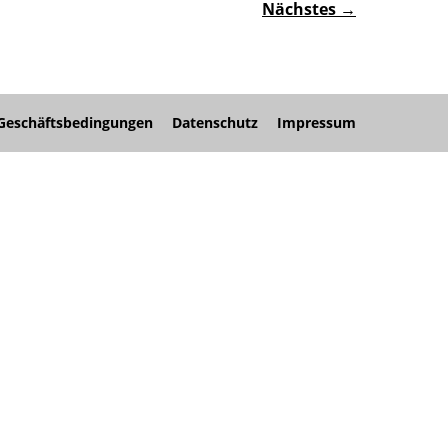
Nächstes →
Geschäftsbedingungen
Datenschutz
Impressum
nü
nü
nü