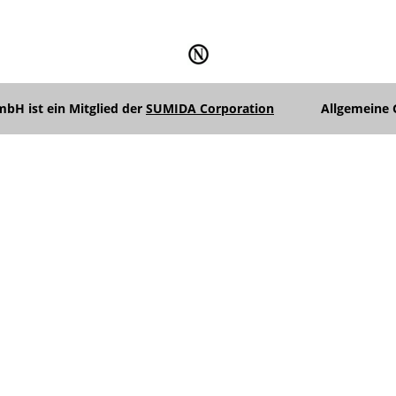
H ist ein Mitglied der
SUMIDA Corporation
Allgemeine 
Unterme
anzeigen
Unterme
anzeigen
Unterme
anzeigen