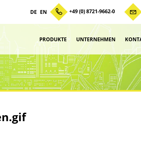
+49 (0) 8721-9662-0
DE
EN
PRODUKTE
UNTERNEHMEN
KONT
Zum Inhalt springen
Unterme
anzeigen
Unterme
anzeigen
Unterme
anzeigen
Unterme
anzeigen
n.gif