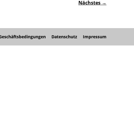
Nächstes →
Geschäftsbedingungen
Datenschutz
Impressum
nü
nü
nü