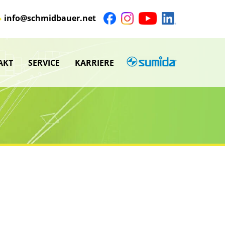
info@schmidbauer.net
AKT
SERVICE
KARRIERE
SUMIDA
nü
Untermenü
anzeigen
nü
Untermenü
anzeigen
nü
nü