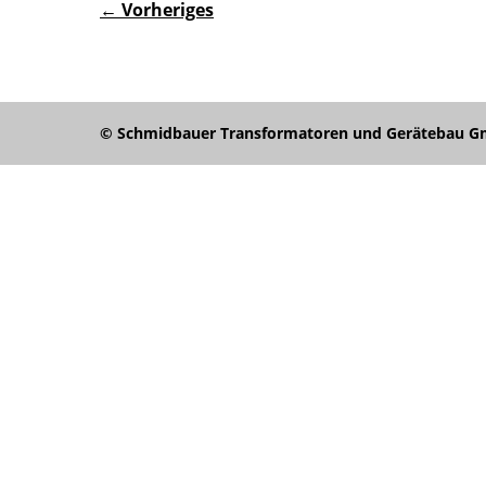
← Vorheriges
© Schmidbauer Transformatoren und Gerätebau Gmb