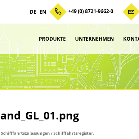
+49 (0) 8721-9662-0
DE
EN
PRODUKTE
UNTERNEHMEN
KONT
Zum Inhalt springen
Unterme
anzeigen
Unterme
anzeigen
Unterme
anzeigen
Unterme
anzeigen
and_GL_01.png
 Schifffahrtszulassungen / Schifffahrtsregister
.