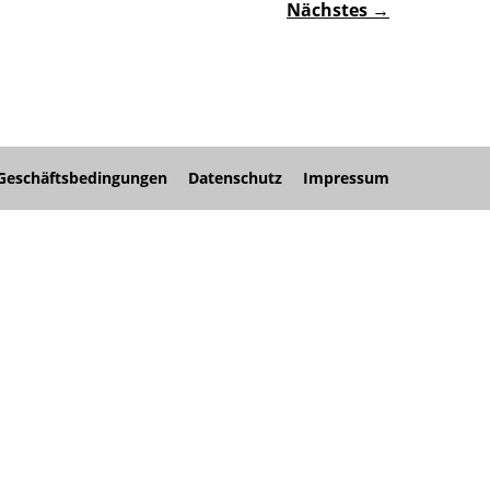
Nächstes →
Geschäftsbedingungen
Datenschutz
Impressum
nü
nü
nü