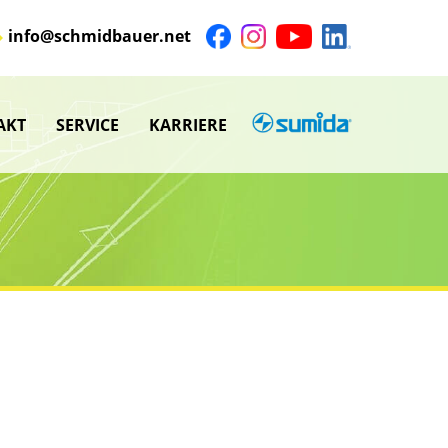
info@schmidbauer.net
AKT
SERVICE
KARRIERE
SUMIDA
nü
Untermenü
anzeigen
nü
Untermenü
anzeigen
nü
nü