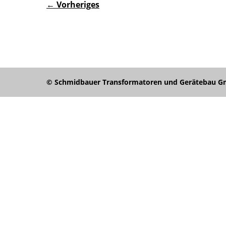
← Vorheriges
© Schmidbauer Transformatoren und Gerätebau Gmb