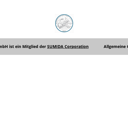
H ist ein Mitglied der
SUMIDA Corporation
Allgemeine 
Unterme
anzeigen
Unterme
anzeigen
Unterme
anzeigen