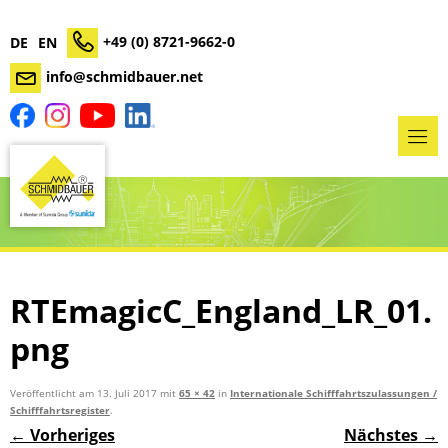
+49 (0) 8721-9662-0
DE
EN
info@schmidbauer.net
RTEmagicC_England_LR_01.
png
Veröffentlicht am
13. Juli 2017
mit
65 × 42
in
Internationale Schifffahrtszulassungen /
Schifffahrtsregister
.
← Vorheriges
Nächstes →