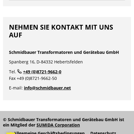
NEHMEN SIE KONTAKT MIT UNS
AUF
1AC Trenntransformatoren mit
Schmidbauer Transformatoren und Gerätebau GmbH
statischer Schirmwicklung und
Spanberg 16, D-84332 Hebertsfelden
Schraubklemmen IEC/EN61558-
Tel.
+49 (0)8721-9662-0
2-4 UL1446
Fax +49 (0)8721-9662-50
E-mail:
info@schmidbauer.net
Eingangsspannung
100 …. 600V | 230V
(standard)
Ausgangsspannung
12 ….. 400V | 230V
© Schmidbauer Transformatoren und Gerätebau GmbH ist
(standard)
ein Mitglied der
SUMIDA Corporation
Allgemeine Geschäftsbedingungen
Datenschutz
Frequenz
50/60Hz