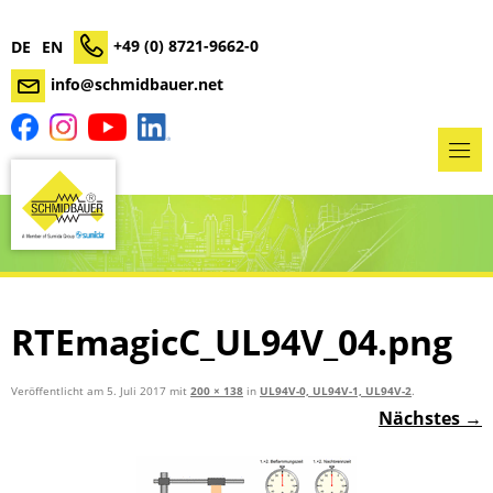
+49 (0) 8721-9662-0
DE
EN
info@schmidbauer.net
RTEmagicC_UL94V_04.png
Veröffentlicht am
5. Juli 2017
mit
200 × 138
in
UL94V-0, UL94V-1, UL94V-2
.
Nächstes →